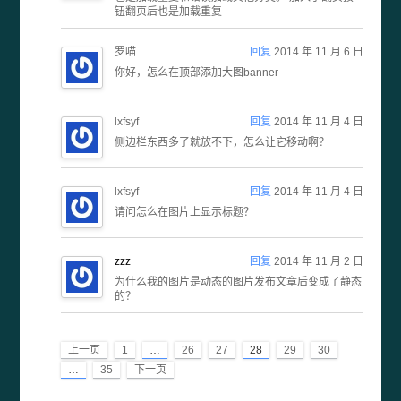
钮翻页后也是加载重复
罗喵
回复
2014 年 11 月 6 日
你好，怎么在顶部添加大图banner
lxfsyf
回复
2014 年 11 月 4 日
侧边栏东西多了就放不下，怎么让它移动啊？
lxfsyf
回复
2014 年 11 月 4 日
请问怎么在图片上显示标题？
zzz
回复
2014 年 11 月 2 日
为什么我的图片是动态的图片发布文章后变成了静态
的？
上一页
1
…
26
27
28
29
30
…
35
下一页