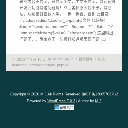
辑器内容不显示，只显示英文，中文不显示，以前记得
开发此功能没这问题啊！然后各种原因找不出，没办
法，从编辑器函数入手，一步一步查，查到 此目录
include/ckeditor/ckeditor_php5.php文件 代码块：
$out = "<textarea name=\"" . $name . "\"" . $attr . ">"
.htmlspecialchars($value). "</textarea>\n"; 这里时出
问题了，，后来查了一些资料知道哪里现问题 [...]
2013 年 8 月 10 日
/
折腾博客
/
标签:
61,626
15
dedecms
htmlspecialchars
php5.4
Copyright © 2026
M.J
All Rights Reserved
皖ICP备13005763号-2
Powered by
WordPress 7.0.3
| Author by
M.J