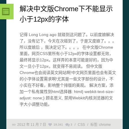
解决中文版Chrome下不能显示
小于12px的字体
记得 Long Long ago 就碰到这问题了。以前度娘解决
了，没有记下，今天在次碰到了，于是又度娘了。。。
所以度娘后 ，我决定记下。。。。 在中文版Chrome
里面，网页CSS里所有小于12px的字体设置都无效，
最终将显示12px。这样弄的本意可能是好的，因为中
文一旦小于12px，就变得不易阅读。 但中文版
Chrome也会阅读英文网站啊!中文网页里面也会有英文
的小字体设置需求啊!尤其是一些文字部份的设计，不
小实在不好看，影响整个排版的美观。 解决方案，添
加一个私有属性到html选择器: html{-webkit-text-size-
adjust: none;} 顾名思义, 禁用Webkit内核浏览器的文
字大小调整功能。
2012 年 11 月 7 日
/
CSS
/
标签:
chrome
19,341
3