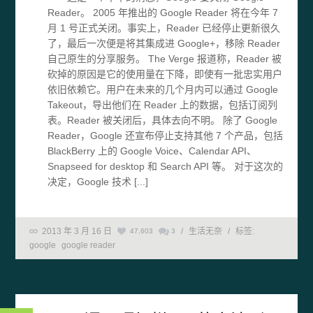
Reader。 2005 年推出的 Google Reader 将在今年 7
月 1 号正式关闭。事实上，Reader 已经停止更新很久
了，最后一次便是将其集成进 Google+，移除 Reader
自己原生的分享服务。 The Verge 报道称，Reader 被
砍掉的原因是它的使用量在下降，即使有一批忠实用户
依旧依赖它。用户在未来的几个月内可以通过 Google
Takeout，导出他们在 Reader 上的数据，包括订阅列
表。Reader 被关闭后，具体去向不明。 除了 Google
Reader，Google 还宣布停止支持其他 7 个产品，包括
BlackBerry 上的 Google Voice、Calendar API、
Snapseed for desktop 和 Search API 等。 对于这次的
决定，Google 技术 [...]
2013 年 3 月 16 日
/
生活无奈
/
标签:
47,603
3
google
google reader