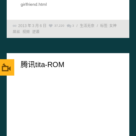
girlfriend.html
2013 年 3 月 6 日
/
生活无奈
/
标签:
女神
37,220
3
屌丝
视频
逆袭
腾讯tita-ROM