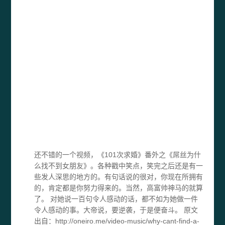
还不错的一个视频，《101次求婚》番外之《屌丝为什
么找不到女朋友》。各种戳中笑点，笑完之后还是有一
些发人深思的地方的。有句话说的很对，你现在所拥有
的，肯定都是你努力得来的。当然，高富帅神马的就算
了。 对她说一百句令人感动的话，都不如为她做一件
令人感动的事。大帝说，要逆袭，于是便奋斗。 原文
出自：http://oneiro.me/video-music/why-cant-find-a-