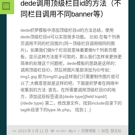
dede调用顶级栏目id的方法（不
同栏目调用不同banner等）
dede织梦模板中添加顶级栏目id的方法总结，使用
dede顶级栏目id可以实现很多功能。 比如:在每个列表
页调用不同的栏目图片(同一顶级栏目调用相同的图
片)，如果我们做N个栏目就意味着要做N个列表页模
板，显示这种方法是不可取的，那么我们怎样来更快更
简单的处理这个问题呢，dede模板的思路是这样的：
调用顶级栏目ID，然后将图片尾部添加为ID号如：
img1.jpg 即为imgID.jpg这样我们只需要制作图片就可
以了;大概意思就是这样的吧，下面是织梦者在网络中
收集到的方法: 首先，在所需要调用顶级栏目ID的地
方，添加这段标签语法{dede:type}[field:topid/]
{/dede:type} 第二，修改源文件，找到include目录下的
taglib目录下的type.lib.php。 找到 [...]
2013 年 3 月 11 日
/
折腾博客
/
标签:
暂无标
41,052
8