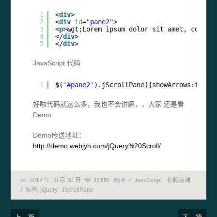
1
<
div
>
2
<
div
id
=
"pane2"
>
3
<
p
>&gt;Lorem ipsum dolor sit amet, consec
4
</
div
>
5
</
div
>
JavaScript 代码
1
$(
'#pane2'
).jScrollPane({showArrows:
true
,
好啦代码就这么多，我也不会讲解，，大家 还是看
Demo
Demo传送地址：
http://demo.webjyh.com/jQuery%20Scroll/
2012 年 10 月 30 日
/
JavaScript
折腾前端
32,658
6
/
标签:
jQuery
JScrollPane