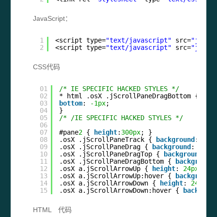
JavaScript：
1
<script type=
"text/javascript"
src=
"js/jq
2
<script type=
"text/javascript"
src=
"js/jS
CSS代码
01
/* IE SPECIFIC HACKED STYLES */
02
* html .osX .jScrollPaneDragBottom {
03
bottom
: 
-1px
;
04
}
05
/* /IE SPECIFIC HACKED STYLES */
06
07
#pane
2
{ 
height
:
300px
; }
08
.osX .jScrollPaneTrack { 
background
: 
url
09
.osX .jScrollPaneDrag { 
background
: 
url
(
10
.osX .jScrollPaneDragTop { 
background
: 
u
11
.osX .jScrollPaneDragBottom { 
background
12
.osX a.jScrollArrowUp { 
height
: 
24px
; 
ba
13
.osX a.jScrollArrowUp:hover { 
background
14
.osX a.jScrollArrowDown { 
height
: 
24px
; 
15
.osX a.jScrollArrowDown:hover { 
backgrou
HTML 代码