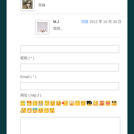
你妹
M.J
回复
2012 年 10 月 30 日
哈哈，
昵称 (
*
)
Email (
*
)
网址 ( http:// )