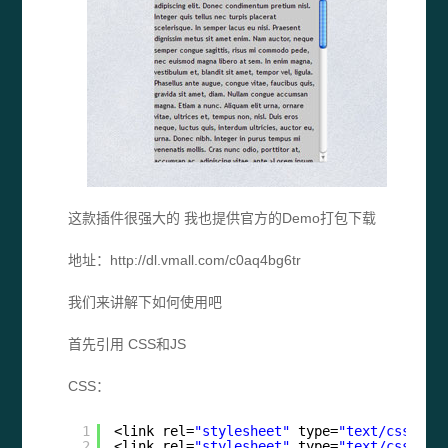
这款插件很强大的 我也提供官方的Demo打包下载
地址：http://dl.vmall.com/c0aq4bg6tr
我们来讲解下如何使用吧
首先引用 CSS和JS
CSS：
1
<link rel=
"stylesheet"
type=
"text/css"
me
2
<link rel=
"stylesheet"
type=
"text/css"
me