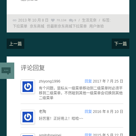
2013 年 10 月 8 日
/
生活无奈
/
标签:
70,134
9
下拉菜单
京东商城
仿最新京东商城下拉菜单
用户体验
上一篇
下一篇
评论回复
zhiyong1996
回复
2017 年 7 月 25 日
有个问题，鼠标从一级菜单移动到二级菜单时必须平
移到二级菜单，不然碰到其他一级菜单会切换到其他
二级菜单
老陶
回复
2016 年 8 月 10 日
好厉害！正好用上！哈哈~~
amitofopeipei
回复
2015 年 5 月 22 日