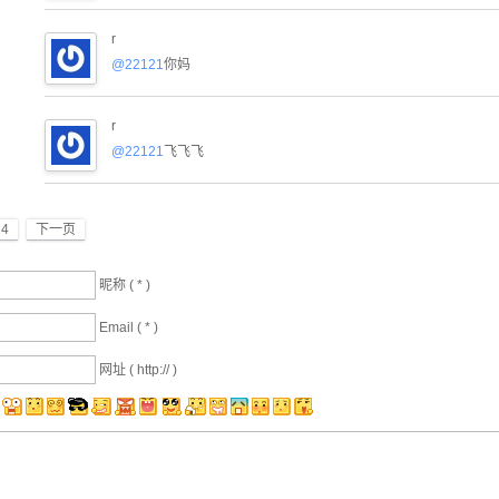
r
@22121
你妈
r
@22121
飞飞飞
4
下一页
昵称 (
*
)
Email (
*
)
网址 ( http:// )