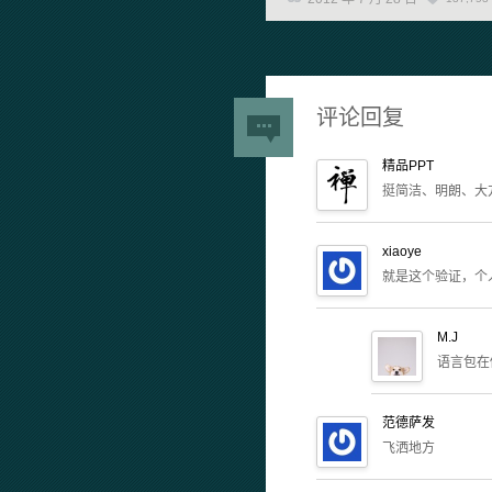
评论回复
精品PPT
挺简洁、明朗、大
xiaoye
就是这个验证，个
M.J
语言包在
范德萨发
飞洒地方