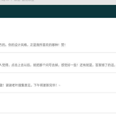
方的。你的设计风格，正是我所喜欢的哪种！赞！
人觉得，点击上去以后，就把那个问号去掉，感觉好一些！还有就是，答案错了的话，
做！谢谢老叶搜集意见，下午将更新完毕！~