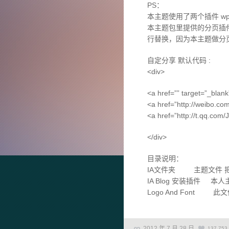
PS：
本主题使用了两个插件 wp-pa
本主题包里提供的分页插件是
行替换，因为本主题做分页
自定分享 默认代码 :
<div>
<a href=”” target=”_bla
<a href=”http://weibo.c
<a href=”http://t.qq.com
</div>
目录说明：
IA文件夹 主题文件 把 
IA Blog 安装插件 
Logo And Font 此文
2012 年 7 月 28 日
137,753