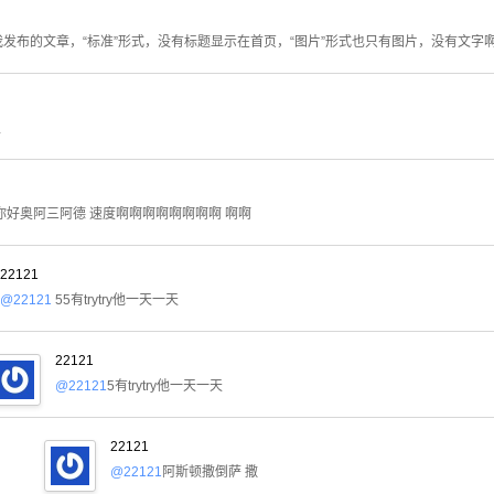
我发布的文章，“标准”形式，没有标题显示在首页，“图片”形式也只有图片，没有文字啊 
主
你好奥阿三阿德 速度啊啊啊啊啊啊啊啊 啊啊
22121
@22121
55有trytry他一天一天
22121
@22121
5有trytry他一天一天
22121
@22121
阿斯顿撒倒萨 撒