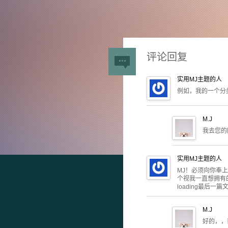
评论回复
实用MJ主题的人
例如，我的一个分类
M.J
我去您的
实用MJ主题的人
MJ！必须向你奉上
个视我一直想拥有的
loading最后
M.J
好的，，