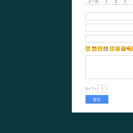
上一页
1
2
3
3 + 7 =