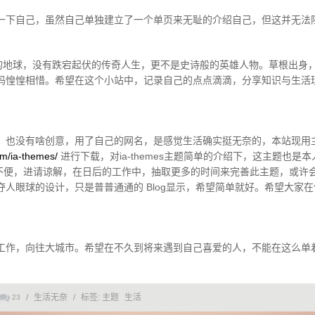
一下自己，虽然自己单独建立了一个单页来无耻的介绍自己，但这并无法
奇的地球，没有跌宕起伏的传奇人生，更不是史诗般的英雄人物。草根出身，
码惶惶相惜。希望在这个小站中，记录自己的点点滴滴，分享知识与生活
，也没有啥创意，用了自己的网名，是感觉生活确实挺无奈的，本站现用
om/ia-themes/
进行下载，对ia-themes主题简单的介绍下，这主题也是
的不便，进请谅解，在日后的工作中，抽取更多的时间来完善此主题，或许
人眼球的设计，只是普普通通的 Blog显示，希望简单就好。希望大家
端工作，向往大城市。希望在不久到将来遇到自己喜爱的人，不能在这么单
/
生活无奈
/
标签:
主题
生活
23