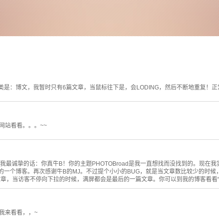
是：博文，我暂时只有6篇文章，当鼠标往下是，会LODING，然后不断地重复！正常
网站看看。。。~~
我最诚挚的话：你真牛B！你的主题PHOTOBroad是我一直想找而没找到的。现在
一个博客。再次感谢牛B的MJ。不过提个小小的BUG，就是当文章数比较少的时候，Loa
一篇文章，当访客不停向下拉的时候，满屏都会是最后的一篇文章。你可以到我的博客看看
我来看看，，~