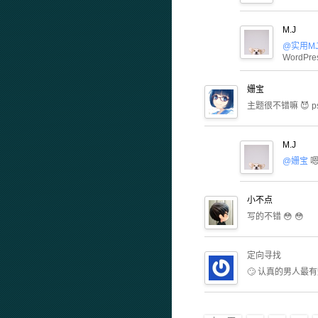
M.J
@实用M
Word
姗宝
主题很不错嘛 😈
M.J
@姗宝
嗯
小不点
写的不错 😳 😳
定向寻找
🙄 认真的男人