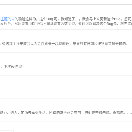
J主题的人
的确是这样的，这个Bug 呢，我知道了，，我会马上来更新这个Bug。您
Press 后台，然后设置 固定链接~ 将其设置为数字型，暂时可以解决这个Bug先，您先
 ps.旁边那个换皮肤我以为会连背景一起换颜色，结果只有日期和按钮感觉挺奇怪的。
，下次改进 🙂
最有魅力，努力，加油去享受生活。所谓的妹子总会有的，咱们要宁缺勿滥。祝福你。。