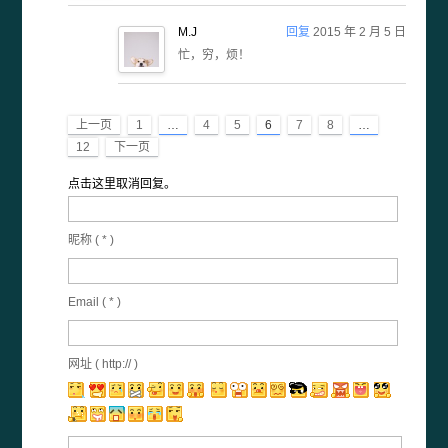
M.J
回复
2015 年 2 月 5 日
忙，穷，烦！
上一页
1
…
4
5
6
7
8
…
12
下一页
点击这里取消回复。
昵称 (
*
)
Email (
*
)
网址 ( http:// )