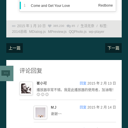
1
Redbone
Come and Get Your Love
2015 年 1 月 10 日
/
生活无奈
/
标签:
385,230
85
2014总结
MDialog.js
MPreview.js
QQPhoto.js
wp-player
上一篇
下一篇
评论回复
崔小可
回复
2015 年 2 月 13 日
播放器非常不错。我是此播放器的使用者，加油哦！
🙂 🙂 🙂
M.J
回复
2015 年 2 月 14 日
谢谢~~