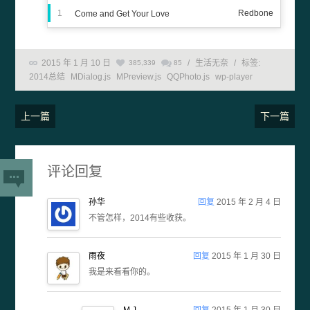
1
Redbone
Come and Get Your Love
2015 年 1 月 10 日
/
生活无奈
/
标签:
385,339
85
2014总结
MDialog.js
MPreview.js
QQPhoto.js
wp-player
上一篇
下一篇
评论回复
孙华
回复
2015 年 2 月 4 日
不管怎样，2014有些收获。
雨夜
回复
2015 年 1 月 30 日
我是来看看你的。