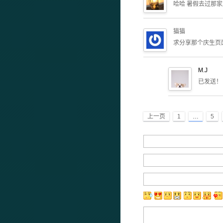
哈哈 暑假去过那
猫猫
求分享那个庆生页面
M.J
已发送！
上一页
1
…
5