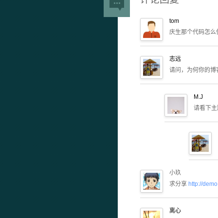
tom
庆生那个代码怎么
志远
请问，为何你的博
M.J
请看下主
小玖
求分享
http://dem
离心