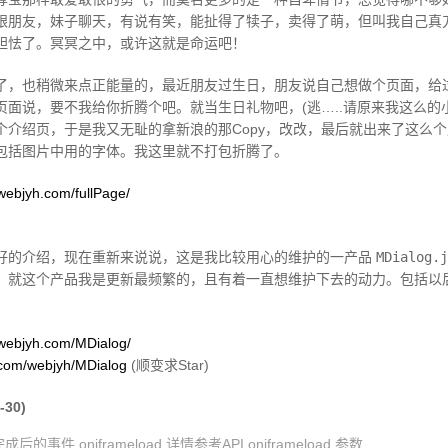
跟朋友，妹子聊天，有说有笑，能扯得了犊子，卖得了萌，但叫我自己真
胆怯了。冥冥之中，或许这就是命运吧！
了，也稍微来点正能量的，最近朋友过生日，朋友说自己想做个页面，给
页面说，要不我给你折腾个吧。就当生日礼物吧，(逃…..请原来我这么的
个介绍页，于是我又无耻的拿新浪的那Copy，改改，最后就出来了这么
包括图片中用的字体。我这里就不打包折腾了。
webjyh.com/fullPage/
好的介绍，现在重新来说说，这是我比较用心的维护的一产品
MDialog.
，就这个产品我是更新最频繁的，且有着一直想维护下去的动力。包括以
.webjyh.com/MDialog/
b.com/webjyh/MDialog
(顺变求Star)
-30)
完成后的事件 oniframeload 详情参考API oniframeload 参数