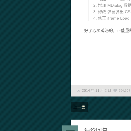
2. 增加 MDialog
3. 修改 弹窗弹出 CS
4. 修正 iframe L
好了心灵鸡汤的，正能量
2014 年 11 月 2 日
254,904
上一篇
评论回复