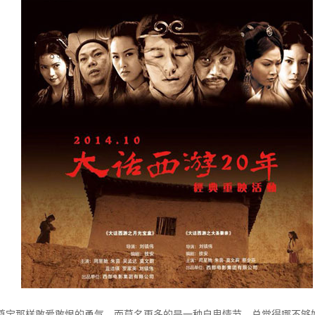
尊宝那样敢爱敢恨的勇气，而莫名更多的是一种自卑情节，总觉得哪不够