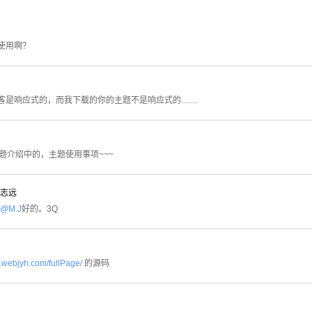
使用啊？
客是响应式的，而我下载的你的主题不是响应式的……
题介绍中的，主题使用事项~~~
志远
@M.J
好的。3Q
o.webjyh.com/fullPage/
的源码