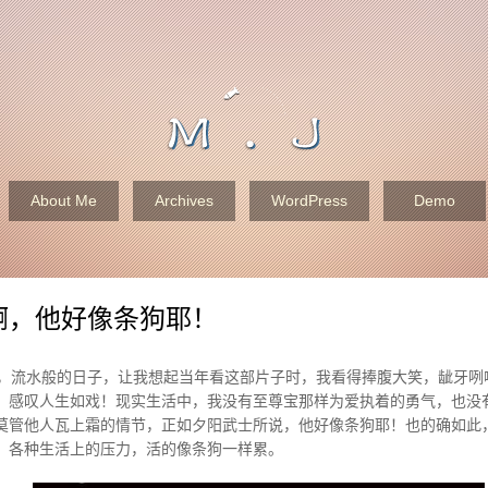
About Me
Archives
WordPress
Demo
啊，他好像条狗耶！
映，流水般的日子，让我想起当年看这部片子时，我看得捧腹大笑，龇牙咧
，感叹人生如戏！现实生活中，我没有至尊宝那样为爱执着的勇气，也没
莫管他人瓦上霜的情节，正如夕阳武士所说，他好像条狗耶！也的确如此
，各种生活上的压力，活的像条狗一样累。