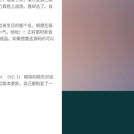
刀真枪上战场，我却怂了。自
过来生日的报个名，顺便在装
小气，哈哈！！正好那时新浪
个成品。如果想要这源码的可以
js （V2.1）
精简的网页对话
后版本更新，自己都制定了一