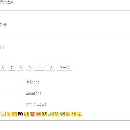
家庐州太太
 😛
！！
6
7
8
9
…
12
下一页
昵称 (
*
)
Email (
*
)
网址 ( http:// )