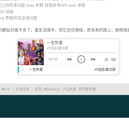
 数据之间传递功能 data 参数 详情参考API data 参数
S3 动画
oading 界面样式出错问题
的都扯的差不多了，虽生活艰辛，但它还在继续，愿未来的路上，她带我
一生所爱
卢冠廷/莫文蔚
00:00
1
一生所爱
卢冠廷/莫文蔚
/
生活无奈
/
标签:
MDialog.js
大话西游
视觉差效果
96