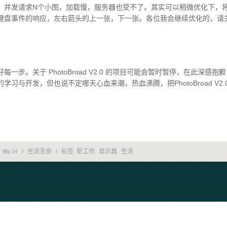
。并发请求N个小图，加载慢，服务器也受不了。其实可以稍微优化下，
键盘事件的响应，左右箭头的上一张，下一张。各位我会继续优化的，请
一步。关于 PhotoBroad V2.0 的项目可能会暂时暂停，在此深感
习与开发，但也说不定哪天心血来潮，热血沸腾，把PhotoBroad V2.
/
生活无奈
/
标签:
新工作
显示器
生活
34