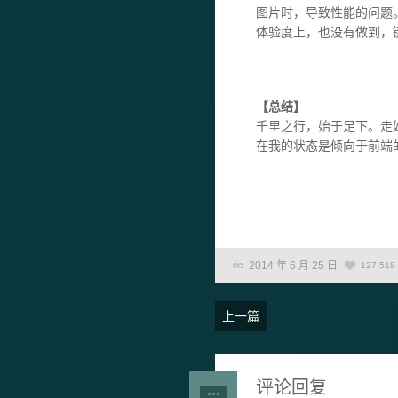
图片时，导致性能的问题
体验度上，也没有做到，
【总结】
千里之行，始于足下。走好每
在我的状态是倾向于前端的学
2014 年 6 月 25 日
127,518
上一篇
评论回复