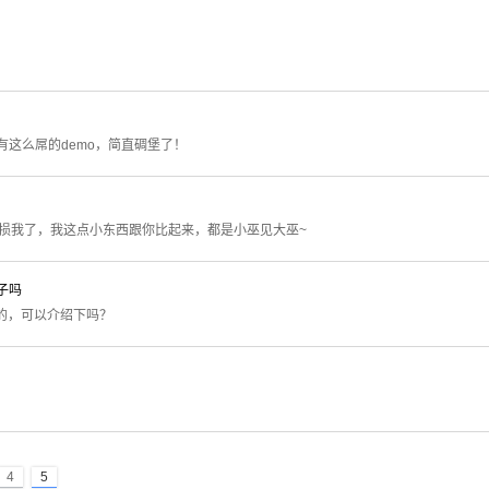
有这么屌的demo，简直碉堡了！
损我了，我这点小东西跟你比起来，都是小巫见大巫~
子吗
l的，可以介绍下吗？
4
5