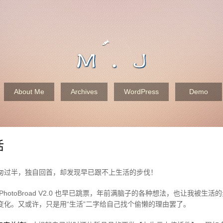
About Me
Archives
WordPress
Demo
活
匆过半，独自回首，却发现早已跟不上生活的步伐！
hotoBroad V2.0 也早已跳票，年前满脑子的各种想法，也让我被生
变化。又或许，只是用“生活”二字给自己找个偷懒的理由罢了。