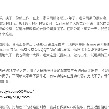
样，换了一份新工作，在上一家公司服务超过2年了，老公司呆的很安逸
找新的自我。6月15号报道的新公司，公司前景个人感觉还不错，业务围
但却没有，就这样很轻松的去新公司报道了。在新公司上班第一天，我还
了个难题。
墙，其点击会弹出 LightBox 来显示图片，现程序是用 iframe 来
iframe 来做，你有没有看过QQ空间的图片展示，你照那个看能不能做
接地气了，我也猜出个大概，老大这是试我实力，做的出来，试用期转正
己的JS底子太差，用了大概陆陆续续加起来有三天的时间才出来。还是借助
节奏了。下面给大家看下插件吧，有些功能实在是功底弱，完成不了，请
端配合。
.webjyh.com/QQPhoto/
com/webjyh/QQPhoto
问题的，比如底下的缩略图列表，我并有做到Ajax的拉取，而是返回相册