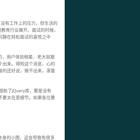
，没有工作上的压力，但生活的
绕教育行业展开。面试的时候，
沉静在轻松面试的喜悦之中
引用的，用户体验稍差，老大就跟
一个出来。得知这个消息，心的
啥的还好说，做不出来，滚蛋
了jQuery库，要是没有
不要太在意细节。如果各位要
本身的小图，这会导致有很多