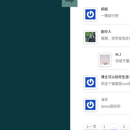
蚂蚁
一路前行吧
剧中人
我擦，突然发现还
M.J
你就不要
博主可以给你生孩
你这个键盘挺coo
海农
demo挺好的
上一页
1
…
3