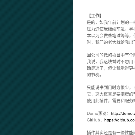
【工作】
是的，如我年前计划的一
压力迫使我继续前进，寻
本以为会做些笔试等等，
时，我们的老大就给我出
因公司的做的项目中有个照片
我说，我这块暂时不想用 
确是凉了，但让我觉得更
的节奏。
只能说书到用时方恨少，自
它，这大概真是要滚蛋的
使用此插件，需要和服务
Demo预览：
http://demo
GitHub：
https://github.
插件其实还是有一些性能