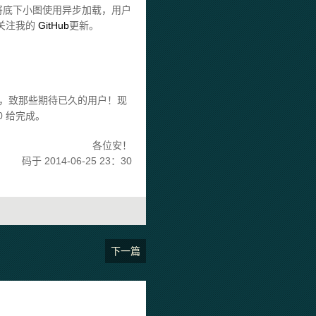
将底下小图使用异步加载，用户
关注我的
GitHub
更新。
抱歉，致那些期待已久的用户！现
0 给完成。
各位安！
码于 2014-06-25 23：30
下一篇