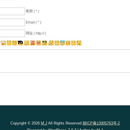
昵称 (
*
)
Email (
*
)
网址 ( http:// )
Copyright © 2026
M.J
All Rights Reserved
皖ICP备13005763号-2