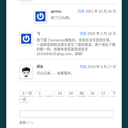
geniux
回复
2021 年 10 月 28 日
用了CDN吧。
飞
回复
2020 年 3 月 19 日
我下载了presence模板后，发现无法写音频文章，
一选择音频就会提示发生了致命错误。两个地址下载
的都一样。如果有意答复我请发至
2834364635@qq.com，谢谢！
郑永
回复
2019 年 9 月 17 日
可以兄弟。。来看看你。
上一页
1
…
53
54
55
56
57
下
一页
昵称 (
*
)