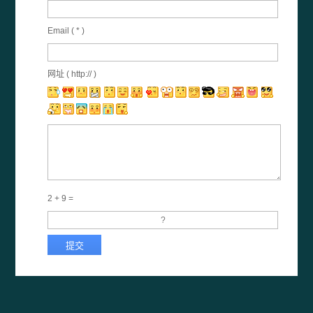
Email (
*
)
网址 ( http:// )
2 + 9 =