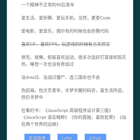
一个精神不正常的90后青年
爱生活、爱折腾、爱玩手机，当然，更爱Code
爱电影、爱音乐，偶尔有的时候也会折腾代码
喜欢CF、喜欢FPS，玩游戏的时候有点天然呆
很宅、很懒，假装喜欢运动，很多次说好打篮球却因天
热，睡觉一次也没有参加过
没dota过、没战过僵尸、连三国杀也不会
伪前端，伪文艺青年，半梦半醒的码农，虽生活所迫，
但仍寻梦中
在看的书：《JavaScript 高级程序设计第三版》
《JavaScript 语言精粹》《你的孤独，虽败犹荣》《站
在两个世界的边缘》
新浪微博
Lofter
Github