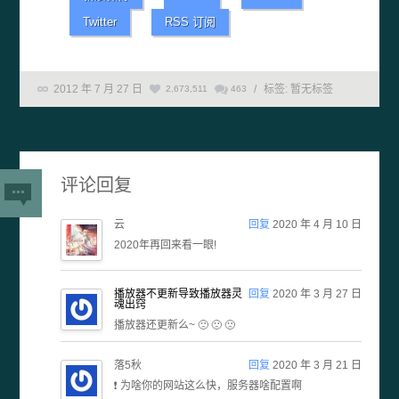
Twitter
RSS 订阅
2012 年 7 月 27 日
/
标签:
暂无标签
2,673,511
463
评论回复
云
回复
2020 年 4 月 10 日
2020年再回来看一眼!
播放器不更新导致播放器灵
回复
2020 年 3 月 27 日
魂出窍
播放器还更新么~ 🙁 🙁 🙁
落5秋
回复
2020 年 3 月 21 日
❗ 为啥你的网站这么快，服务器啥配置啊