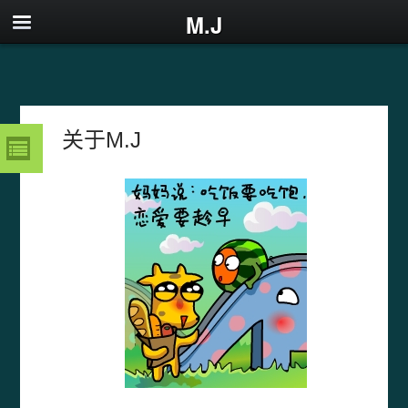
M.J
关于M.J