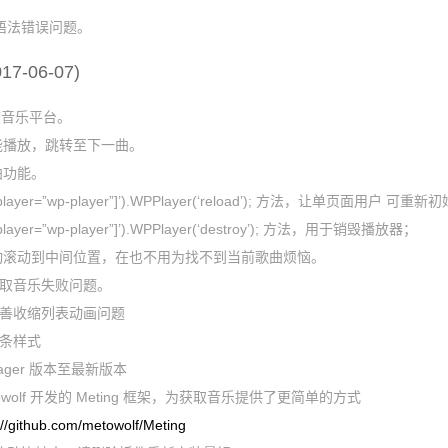
30
一千个伤心的理由
张学友
版本语法错误问题。
31
只想一生跟你走
张学友
17-06-07)
32
我等到花儿也谢了
张学友
33
一路上有你
张学友
百度音乐平台。
34
吻别
张学友
不能播放，跳转至下一曲。
35
每天爱你多一些
张学友
曲功能。
36
李香兰
张学友
wp-player=”wp-player”]’).WPPlayer(‘reload’); 方法，让单页面用户 
37
Amour
张学友
-player=”wp-player”]’).WPPlayer(‘destroy’); 方法，用于销毁播放器；
38
情已逝(国)
张学友
表自动滚动到中间位置，在也不用为找不到当前歌曲烦恼。
39
如果·爱
张学友
获取音乐失败问题。
改善收缩列表动画问题
动条样式
anager 版本至最新版本
towolf 开发的 Meting 框架，为获取音乐提供了更简单的方式
://github.com/metowolf/Meting