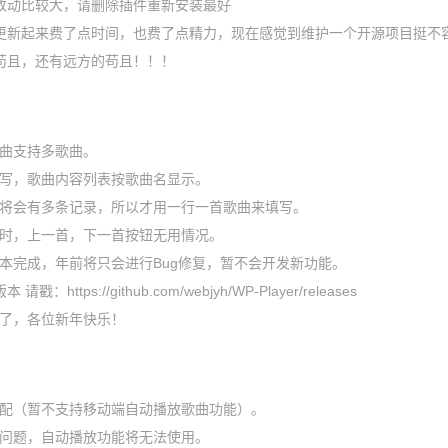
够改动比较大，请删除插件重新安装最好
修，更新起来费了点时间，也费了点精力，现在感觉到维护一个开源项目挺不
的苟且，还有远方的苟且！！！
歌曲支持多歌曲。
个填写，歌曲内容列表按歌曲名显示。
上传将会有多条记录，所以才用一行一首歌曲来填写。
两首时，上一首，下一首按钮无用情况。
基本完成，年前将只会进行Bug修复，暂不会开发新功能。
请戳：https://github.com/webjyh/WP-Player/releases
年了，各位新年快乐！
放适配（暂不支持移动端自动播放歌曲功能）。
容性问题，自动播放功能将无法使用。