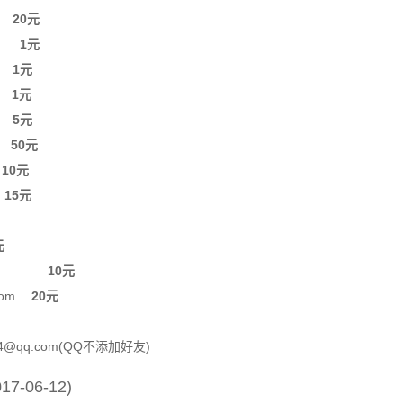
15
遥远的她
张学友
om
20元
16
野猫之恋
张学友
樱
1元
17
饿狼传说
张学友
o
1元
18
如果这都不算爱
张学友
73
1元
19
我醒着做梦
张学友
i
5元
20
不经不觉
张学友
星
50元
m
10元
21
春风秋雨
张学友
嗡
15元
22
你的名字我的姓氏
张学友
23
爱是永恒
张学友
元
24
祝福
张学友
k.com
10元
25
用余生去爱
张学友
l.com
20元
26
给朋友
张学友
27
心如刀割
张学友
4@qq.com(QQ不添加好友)
28
不老的传说
张学友
17-06-12)
29
离开以后
张学友