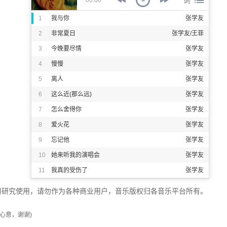
00:00
1
我与你
张学友
2
非常夏日
张学友/王菲
3
今晚要尽情
张学友
4
慢慢
张学友
5
离人
张学友
6
这么近(那么远)
张学友
7
怎么舍得你
张学友
8
爱火花
张学友
9
忘记他
张学友
10
她来听我的演唱会
张学友
11
我真的受伤了
张学友
12
头发乱了
张学友
研究使用，请勿作为各种商业用户，音乐版权归各音乐平台所有。
13
和好不如初
张学友
心意，谢谢)
14
寂寞的男人
张学友