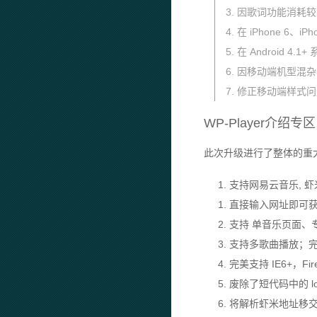
3. 因歌词功能消耗
4. 在 iPhone 6、i
5. 在 Android 4
6. 因移动端机型混
7. 修正移动端样式
WP-Player介绍专区
此次升级进行了整体的重大
1. 支持网易云音乐, 
1. 直接输入网址即可
2. 支持 单音乐页
3. 支持多歌曲播放
4. 完美支持 IE6+，Fi
5. 废除了短代码中的 l
6. 将解析虾米地址移