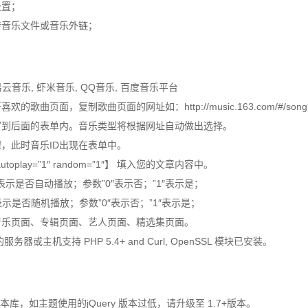
设置；
上传音乐文件或音乐外链；
持网易云音乐, 虾米音乐, QQ音乐, 百度音乐平台
的歌曲页面，复制歌曲页面的网址如：http://music.163.com/#/song?i
填写到后面的表单内。音乐类型将根据网址自动做出选择。
按钮，此时音乐ID出现在表单中。
 autoplay=”1″ random=”1″】 填入您的文章内容中。
lay 表示是否自动播放；参数”0″表示否；”1″表示是；
m 表示是否随机播放；参数”0″表示否；”1″表示是；
单音乐页面、专辑页面、艺人页面、精选集页面。
务器或主机支持 PHP 5.4+ and Curl, OpenSSL 模块已安装。
.7+ 版本库，如主题使用的jQuery 版本过低，请升级至 1.7+版本。