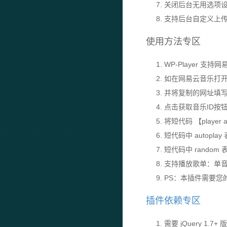
7. 关闭后台无用选项
8. 支持后台自定义
使用方法专区
1. WP-Player 支
2. 如在网易云音乐打开喜欢
3. 并将复制的网址
4. 点击获取音乐ID
5. 将短代码 【player
6. 短代码中 autop
7. 短代码中 rando
8. 支持播放歌单：
9. PS：本插件需要您的服
插件依赖专区
1. 需要 jQuery 1