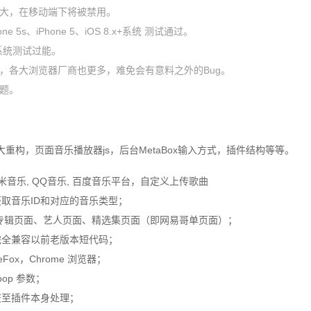
较大，在移动端下将被禁用。
Phone 5s、iPhone 5、iOS 8.x+系统 测试通过。
.1+ 系统测试过能。
杂，各大浏览器厂商也更多，难免会有意料之外的Bug。
问题。
重构，页面音乐播放器js，后台MetaBox输入方式，插件结构等等。
虾米音乐, QQ音乐, 百度音乐平台，自定义上传歌曲
获取音乐ID和对应的音乐类型；
面、专辑页面、艺人页面、精选集页面（即网易哥单页面）；
；完全兼容以前老版本短代码；
reFox，Chrome 浏览器；
oop 参数；
交至插件本身处理；