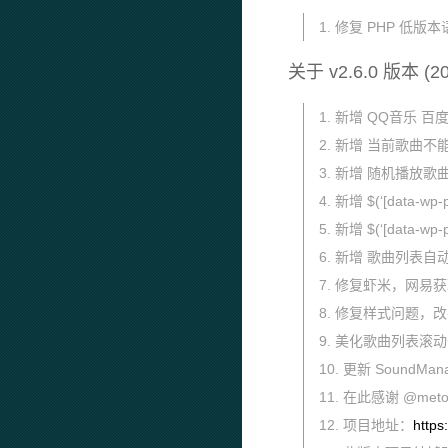
1. 修复 PHP 低
关于 v2.6.0 版本 (20
1. 新增 QQ音乐 
2. 新增 当前歌曲
3. 新增 随机播放歌
4. 新增 $(‘[data-
5. 新增 $(‘[data-wp
6. 新增 歌曲列
7. 修复虾米，网易
8. 修复样式问题，
9. 美化歌曲列表滚
10. 更新 SoundM
11. 在此感谢 @me
12. 项目地址：
https