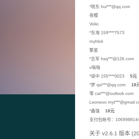
*晓东 hui***@qq.c
夜
Voli
*东海 159****75
myhlol
繁
*志军 hsq***@126.co
v嗡
*竣中 155****0023
5元
*梦 qsi***@qq.com
18
零 cat***@outloo
Leoneoo myt***@gmai
*鑫强
18元
支付包帐号：106998814
关于 v2.6.1 版本 (20