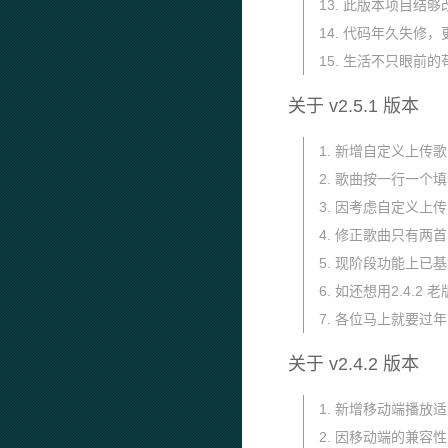
13. 此版本项目结
14. 代码年久失
15. 生活不只眼前
关于 v2.5.1 版本
1. 新增自定义上传
2. 歌曲按一行一
3. 因考虑自定义
4. 修正歌曲只有
5. 现阶段功能上已
6. 如还想用2.4.2 老版本 
7. 各位马上就要过
关于 v2.4.2 版本
1. 新增移动端播
2. 因移动端的兼