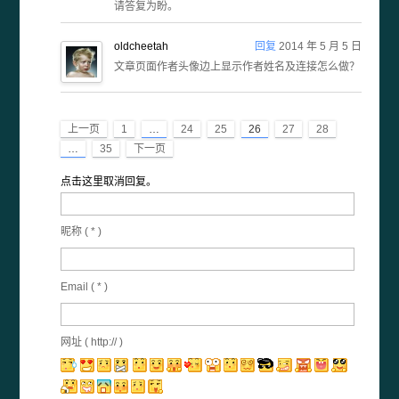
请答复为盼。
oldcheetah
回复
2014 年 5 月 5 日
文章页面作者头像边上显示作者姓名及连接怎么做？
上一页
1
…
24
25
26
27
28
…
35
下一页
点击这里取消回复。
昵称 (
*
)
Email (
*
)
网址 ( http:// )