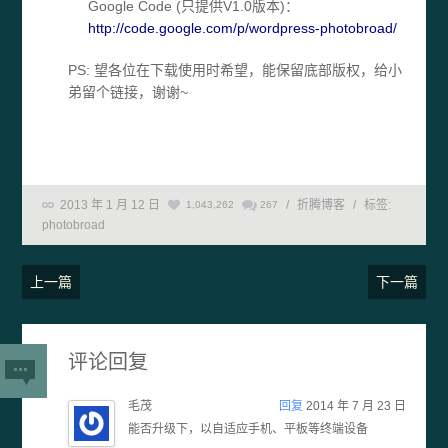
Google Code (只提供V1.0版本)：
http://code.google.com/p/wordpress-photobroad/
PS: 望各位在下载使用时希望，能保留底部版权，给小
弟留个链接，谢谢~
2013 年 1 月 12 日
/
折腾博客
/
标签:
1,043,262
267
photobroad
上一篇
下一篇
评论回复
毛茂
回复
2014 年 7 月 23 日
能否升级下，以自适应手机、平板等终端设备