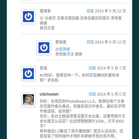
爱国者
回复
2014 年 5 月 12 日
😐 分类页 文章无限加载 没有加载完的提示 求修复
谢谢
首页正常
爱国者
回复
2014 年 5 月 12 日
@爱国者
求修复方法 谢谢
慧道
回复
2014 年 5 月 7 日
MJ你好，我想咨询一下，如何实现横向的瀑布流
呢？求支招
oldcheetah
回复
2014 年 5 月 5 日
你好，在用您的PhotoBroad v.1.0。我想在每个文章
的页面作者头像后，热度前显示作者名，最好名字带
作者连接，如何做？
另外，后台主题选项里设置文本长度，设置带图片文
本长度怎么设定？比如想限制图片100k，文字3000
字？
再有据说1.0集成了音乐播放器？我怎么没找到，还
是安装了你的插件才用虾米歌曲号放出音乐啊。