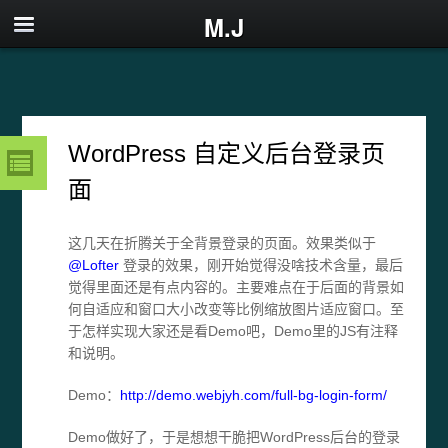
M.J
WordPress 自定义后台登录页
面
这几天在折腾关于全背景登录的页面。效果类似于
@Lofter
登录的效果，刚开始觉得没啥技术含量，最后
觉得里面还是有点内容的。主要难点在于后面的背景如
何自适应和窗口大小改变等比例缩放图片适应窗口。至
于怎样实现大家还是看Demo吧，Demo里的JS有注释
和说明。
Demo：
http://demo.webjyh.com/full-bg-login-form/
Demo做好了，于是想想干脆把WordPress后台的登录