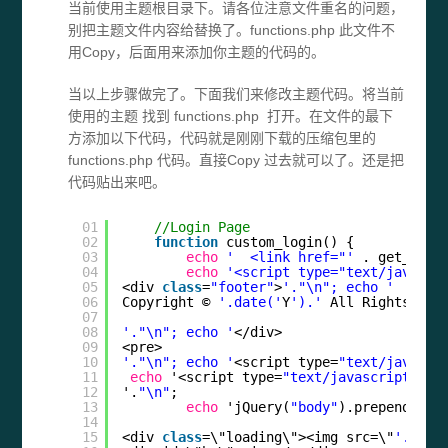
当前使用主题根目录下。请各位注意文件重名的问题，
别把主题文件内容给替换了。functions.php 此文件不
用Copy，后面用来添加你主题的代码的。
当以上步骤做完了。下面我们来修改主题代码。将当前
使用的主题 找到 functions.php 打开。在文件的最下
方添加以下代码，代码就是刚刚下载的压缩包里的
functions.php 代码。直接Copy 过去就可以了。还是把
代码贴出来吧。
01
//Login Page
02
function
custom_login() {
03
echo
'  <link href="'
. get_blog
04
echo
'<script type="text/javascr
05
<div 
class
=
"footer"
>
'."\n"; echo '
06
Copyright © 
'.date('
Y
').'
All Rights | A
07
08
'."\n"; echo '
</div>
09
<pre>
10
'."\n"; echo '
<script type=
"text/javascr
11
echo
'<script type=
"text/javascript"
>
//
12
'.
"\n"
;
13
echo
'jQuery(
"body"
).prepend("
14
15
<div 
class
=\"loading\"><img src=\"
'.get_