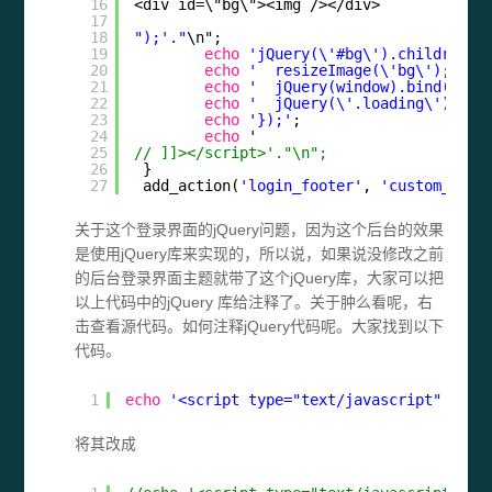
16
<div id=\"bg\"><img /></div>
17
18
");'."
\n";
19
echo
'jQuery(\'#bg\').children(\
20
echo
'  resizeImage(\'bg\');'
.
"\
21
echo
'  jQuery(window).bind("res
22
echo
'  jQuery(\'.loading\').fad
23
echo
'});'
;
24
echo
'
25
// ]]></script>'."\n";
26
}
27
add_action(
'login_footer'
, 
'custom_html
关于这个登录界面的jQuery问题，因为这个后台的效果
是使用jQuery库来实现的，所以说，如果说没修改之前
的后台登录界面主题就带了这个jQuery库，大家可以把
以上代码中的jQuery 库给注释了。关于肿么看呢，右
击查看源代码。如何注释jQuery代码呢。大家找到以下
代码。
1
echo
'<script type="text/javascript" src=
将其改成