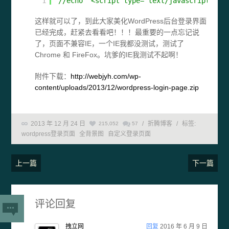
1
//echo '<script type="text/javascript" sr
这样就可以了，到此大家美化WordPress后台登录界面
已经完成，赶紧去看看吧！！！最重要的一点忘记说
了，页面不兼容IE，一个IE我都没测试，测试了
Chrome 和 FireFox。坑爹的IE我测试不起啊！
附件下载：
http://webjyh.com/wp-
content/uploads/2013/12/wordpress-login-page.zip
2013 年 12 月 24 日
/
折腾博客
/
标签:
215,052
57
wordpress登录页面
全背景图
自定义登录页面
上一篇
下一篇
评论回复
拽立网
回复
2016 年 6 月 9 日