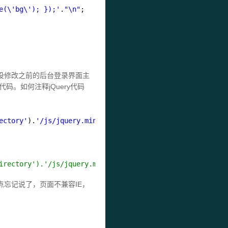
e(\'bg\'); });'
.
"\n"
;
说没修改之前的后台登录界面主
码。如何注释jQuery代码
ectory'
).
'/js/jquery.min.js"></script>'
.
"\n"
;
irectory').'/js/jquery.min.js"></script>'."\n";
点忘记说了，页面不兼容IE，