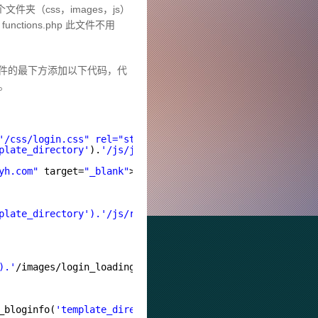
（css，images，js）
ions.php 此文件不用
在文件的最下方添加以下代码，代
吧。
'/css/login.css" rel="stylesheet" type="text/css" />'
.
"\
plate_directory'
).
'/js/jquery.min.js"></script>'
.
"\n"
; }
yh.com
"
target=
"_blank"
>M.J</a>
plate_directory').'/js/resizeBg.js"
></script>'.
"\n"
;
).'
/images/login_loading.gif\" width=\"58\" height=\"10\
_bloginfo(
'template_directory'
).
'/images/login_bg.jpg\')