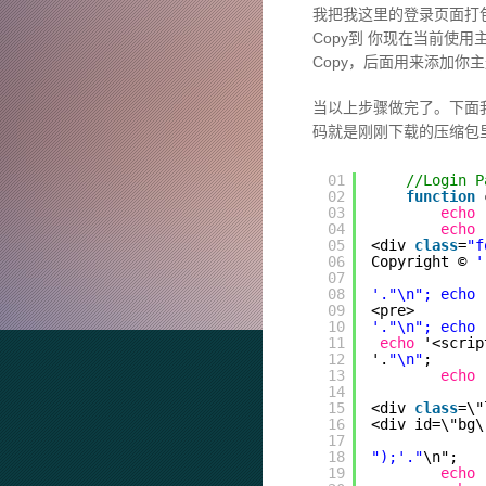
我把我这里的登录页面打包
Copy到 你现在当前使用
Copy，后面用来添加你
当以上步骤做完了。下面我们
码就是刚刚下载的压缩包里的 
01
//Login P
02
function
03
echo
04
echo
05
<div 
class
=
"f
06
Copyright © 
'
07
08
'."\n"; echo 
09
<pre>
10
'."\n"; echo 
11
echo
'<scrip
12
'.
"\n"
;
13
echo
14
15
<div 
class
=\"
16
<div id=\"bg\
17
18
");'."
\n";
19
echo