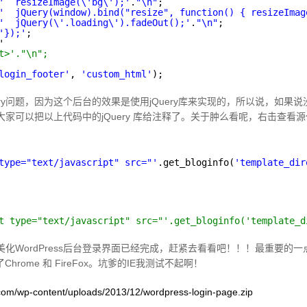
'  resizeImage(\'bg\');'
.
"\n"
;
'  jQuery(window).bind("resize", function() { resizeImag
'  jQuery(\'.loading\').fadeOut();'
.
"\n"
;
'});'
;
'
t>'."\n";
login_footer'
, 
'custom_html'
);
ery问题，因为这个后台的效果是使用jQuery库来实现的，所以说，如果
，大家可以把以上代码中的jQuery 库给注释了。关于肿么看呢，右击查看源代
type="text/javascript" src="'
.get_bloginfo(
'template_dir
t type="text/javascript" src="'.get_bloginfo('template_d
化WordPress后台登录界面已经完成，赶紧去看看吧！！！最重要的一
hrome 和 FireFox。坑爹的IE我测试不起啊！
.com/wp-content/uploads/2013/12/wordpress-login-page.zip