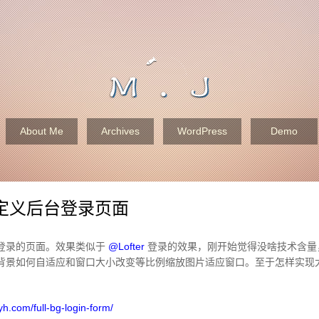
About Me
Archives
WordPress
Demo
s 自定义后台登录页面
登录的页面。效果类似于
@Lofter
登录的效果，刚开始觉得没啥技术含量
背景如何自适应和窗口大小改变等比例缩放图片适应窗口。至于怎样实现大家
h.com/full-bg-login-form/