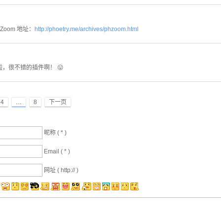
Zoom 地址：
http://phoetry.me/archives/phzoom.html
啦，很不错的插件啊！ 😛
4
…
8
下一页
昵称 (
*
)
Email (
*
)
网址 ( http:// )