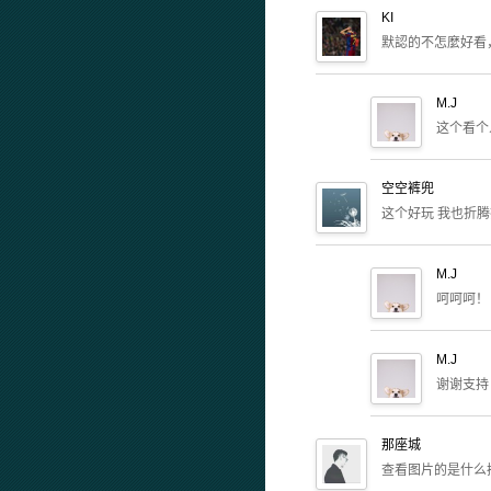
KI
默認的不怎麼好看
M.J
这个看个
空空裤兜
这个好玩 我也折
M.J
呵呵呵！
M.J
谢谢支持
那座城
查看图片的是什么