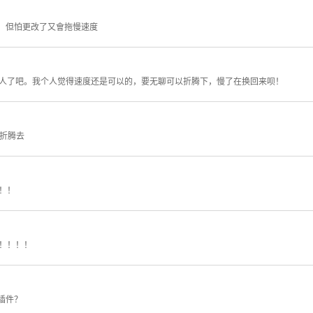
，但怕更改了又會拖慢速度
人了吧。我个人觉得速度还是可以的，要无聊可以折腾下，慢了在换回来呗！
腾折腾去
！！
！！！！
插件？