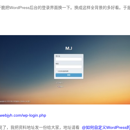
干脆把WordPress后台的登录界面换一下。换成这样全背景的多好看。
//webjyh.com/wp-login.php
说了，我把资料地址发一份给大家，地址请看
@如何自定义WordPres