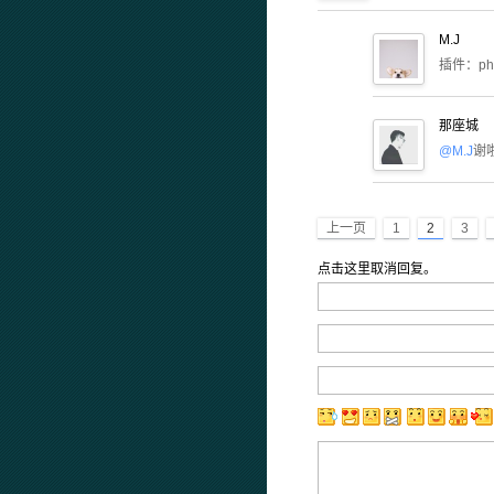
M.J
插件：ph
那座城
@M.J
谢
上一页
1
2
3
点击这里取消回复。