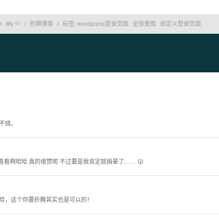
/
折腾博客
/
标签:
wordpress登录页面
全背景图
自定义登录页面
3
57
不错。
看啊哈哈 真的很赞呢 不过要是我肯定就搞晕了…… 😮
哈，这个你要折腾其实也是可以的！