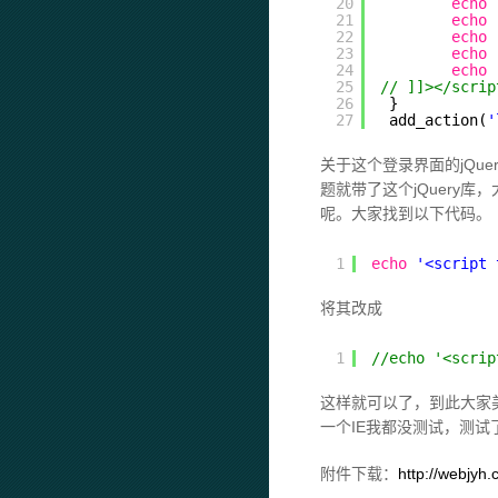
20
echo
21
echo
22
echo
23
echo
24
echo
25
// ]]></scrip
26
}
27
add_action(
'
关于这个登录界面的jQu
题就带了这个jQuery库
呢。大家找到以下代码。
1
echo
'<script 
将其改成
1
//echo '<scrip
这样就可以了，到此大家美
一个IE我都没测试，测试了C
附件下载：
http://webjyh