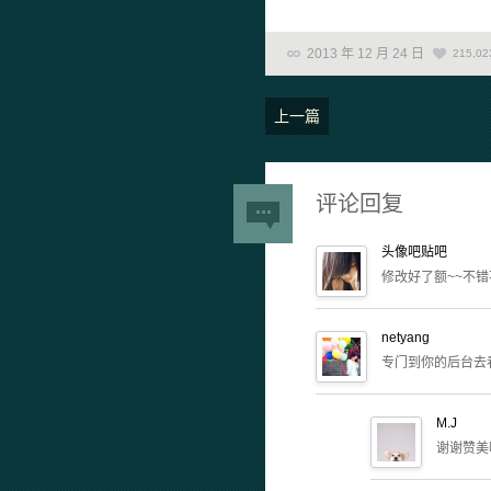
2013 年 12 月 24 日
215,02
上一篇
评论回复
头像吧贴吧
修改好了额~~不错
netyang
专门到你的后台去看
M.J
谢谢赞美