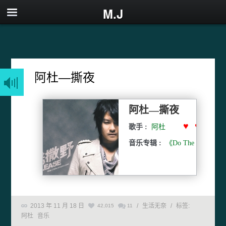
M.J
阿杜—撕夜
阿杜—撕夜
♥ ♥ ♥ ♥
歌手 :
阿杜
音乐专辑 :
《Do The Best》
2013 年 11 月 18 日
/
生活无奈
/
标签:
42,015
11
阿杜
音乐