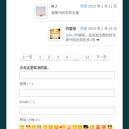
M.J
回复
2015 年 1 月 11 日
我那代码写的太搓~
同盟源
回复
2015 年 1 月 24 日
@M.J
不错啦，话说我主题的样式
表代码比你的多3倍 ➡
上一页
1
2
3
4
…
12
下一页
点击这里取消回复。
昵称 (
*
)
Email (
*
)
网址 ( http:// )