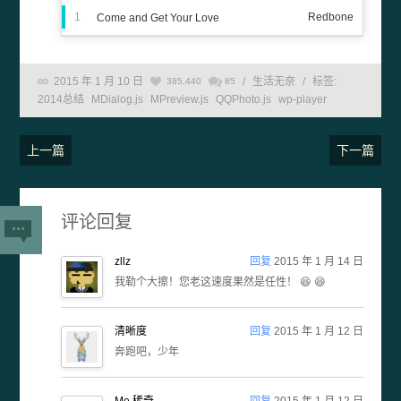
1
Redbone
Come and Get Your Love
2015 年 1 月 10 日
/
生活无奈
/
标签:
385,440
85
2014总结
MDialog.js
MPreview.js
QQPhoto.js
wp-player
上一篇
下一篇
评论回复
zllz
回复
2015 年 1 月 14 日
我勒个大擦！您老这速度果然是任性！ 😆 😆
清晰度
回复
2015 年 1 月 12 日
奔跑吧，少年