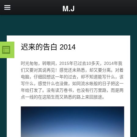
M.J
迟来的告白 2014
时光匆匆，转眼间，2015年已过去10多天，2014年我
们又要对其说再见！感觉还未熟悉，却又要分离。对着
电脑，仔细回想这一年的过去，却不知道能写什么，该
写什么，感觉什么也没做，如同流水帐般的日子把这一
年给打发了。没有读万卷书，也没有行万里路，而是两
点一线的在这陌生而又熟悉的路上来回旅途。