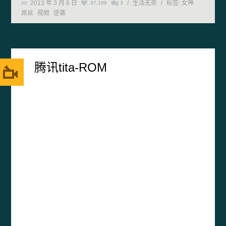
2013 年 3 月 6 日
/
生活无奈
/
标签:
女神
37,196
3
屌丝
视频
逆袭
腾讯tita-ROM