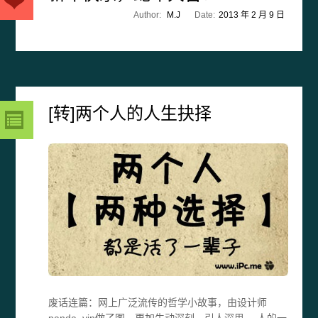
Author:
M.J
Date:
2013 年 2 月 9 日
[转]两个人的人生抉择
废话连篇：网上广泛流传的哲学小故事，由设计师