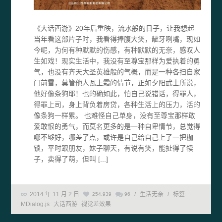
《大话西游》20年后重映，流水般的日子，让我想起
当年看这部片子时，我看得捧腹大笑，龇牙咧嘴，现如
今呢，为何有种默默的伤感，有种默默的无奈，感叹人
生如戏！现实生活中，我没有至尊宝那样为爱执着的勇
气，也没有齐天大圣英雄般的气概，而是一种各扫自家
门前雪，莫管他人瓦上霜的情节，正如夕阳武士所说，
他好像条狗耶！也的确如此，怕自己说错话，得罪人，
得罪上司，身上背负着房贷，各种生活上的压力，活的
像条狗一样累。 也难怪自己单身，没有至尊宝那样敢
爱敢恨的勇气，而莫名更多的是一种自卑情节，总觉得
哪不够好，哪差了点，或许是自己给自己上了一把枷
锁，平时跟朋友，妹子聊天，有说有笑，能扯得了犊
子，卖得了萌，但叫 [...]
2014 年 11 月 2 日
/
生活无奈
/
标签:
254,939
96
MDialog.js
大话西游
视觉差效果