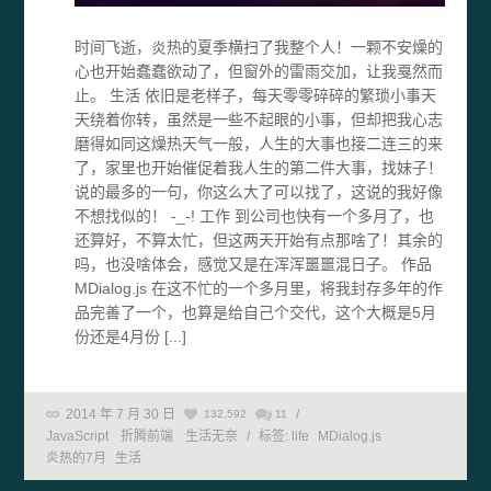
时间飞逝，炎热的夏季横扫了我整个人！一颗不安燥的
心也开始蠢蠢欲动了，但窗外的雷雨交加，让我戛然而
止。 生活 依旧是老样子，每天零零碎碎的繁琐小事天
天绕着你转，虽然是一些不起眼的小事，但却把我心志
磨得如同这燥热天气一般，人生的大事也接二连三的来
了，家里也开始催促着我人生的第二件大事，找妹子！
说的最多的一句，你这么大了可以找了，这说的我好像
不想找似的！ -_-! 工作 到公司也快有一个多月了，也
还算好，不算太忙，但这两天开始有点那啥了！其余的
吗，也没啥体会，感觉又是在浑浑噩噩混日子。 作品
MDialog.js 在这不忙的一个多月里，将我封存多年的作
品完善了一个，也算是给自己个交代，这个大概是5月
份还是4月份 [...]
2014 年 7 月 30 日
/
132,592
11
JavaScript
折腾前端
生活无奈
/
标签:
life
MDialog.js
炎热的7月
生活