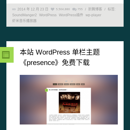
2014 年 12 月 23 日
/
折腾博客
/
标签:
5,504,880
755
SoundManger2
WordPress
WordPress插件
wp-player
虾米音乐播放器
本站 WordPress 单栏主题
《presence》免费下载