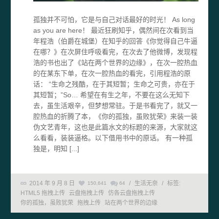
孤独并不可怕，它是与自己对话最好的时光！ As long
as you are here！ 最近狂刷知乎，偶然间在次看到当
年程浩（伯爵在城堡）在知乎的回答《你觉得自己牛逼
在哪？》在次屏住呼吸看完，在次去了他微博，发现程
浩的书也出了《站在两个世界的边缘》，在次一腔热血
的在某东下单，在次一腔热血的看完，引用程浩的原
话： “生命之残酷，在于其短暂；生命之可贵，亦在于
其短暂；”So… 希望在有生之年，不要在这么无知下
去，虽生活艰辛，但梦想常驻。于是书看完了，就又一
腔热血的折腾了本，《你的孤独，虽败犹荣》来装一装
伪文艺青年，这也是此篇水文的标题的来源，大家就这
么看看，装装逼格。以下借用书中的原话。 有一种孤
独是，明知 [...]
2014 年 9 月 8 日
/
生活无奈
/
标签:
150,641
64
HTML5 拖拽上传
云盘拖拽上传
仿各云盘拖拽上传
你的孤独，虽败犹荣
拖拽上传
站在两个世界的边缘