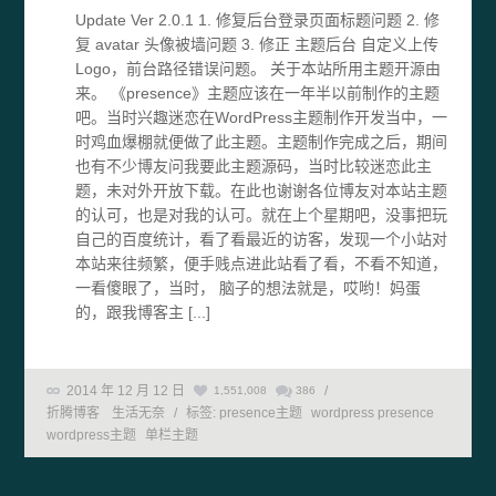
Update Ver 2.0.1 1. 修复后台登录页面标题问题 2. 修
复 avatar 头像被墙问题 3. 修正 主题后台 自定义上传
Logo，前台路径错误问题。 关于本站所用主题开源由
来。 《presence》主题应该在一年半以前制作的主题
吧。当时兴趣迷恋在WordPress主题制作开发当中，一
时鸡血爆棚就便做了此主题。主题制作完成之后，期间
也有不少博友问我要此主题源码，当时比较迷恋此主
题，未对外开放下载。在此也谢谢各位博友对本站主题
的认可，也是对我的认可。就在上个星期吧，没事把玩
自己的百度统计，看了看最近的访客，发现一个小站对
本站来往频繁，便手贱点进此站看了看，不看不知道，
一看傻眼了，当时， 脑子的想法就是，哎哟！妈蛋
的，跟我博客主 [...]
2014 年 12 月 12 日
/
1,551,008
386
折腾博客
生活无奈
/
标签:
presence主题
wordpress presence
wordpress主题
单栏主题