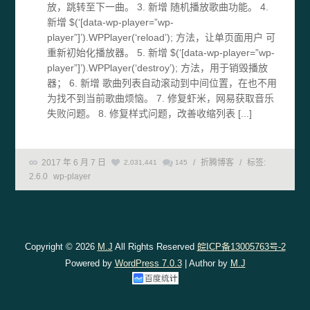
放，跳转至下一曲。 3. 新增 随机播放歌曲功能。 4.
新增 $(‘[data-wp-player=”wp-
player”]’).WPPlayer(‘reload’); 方法，让单页面用户 可
重新初始化播放器。 5. 新增 $(‘[data-wp-player=”wp-
player”]’).WPPlayer(‘destroy’); 方法，用于销毁播放
器； 6. 新增 歌曲列表自动滚动到中间位置，在也不用
为找不到当前歌曲烦恼。 7. 修复虾米，网易获取音乐
失败问题。 8. 修复样式问题，改善收缩列表 [...]
2017 年 6 月 7 日
/
折腾博客
/
标签:
2,031,441
145
2.6.0
wp-player
Copyright © 2026
M.J
All Rights Reserved
皖ICP备13005763号-2
Powered by
WordPress 7.0.3
| Author by
M.J